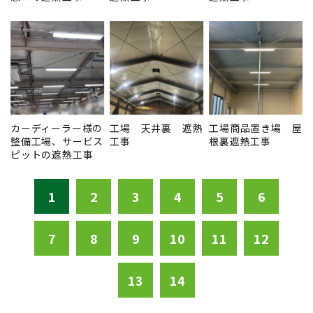
カーディーラー様の
工場 天井裏 遮熱
工場商品置き場 屋
整備工場、サービス
工事
根裏遮熱工事
ピットの遮熱工事
1
2
3
4
5
6
7
8
9
10
11
12
13
14