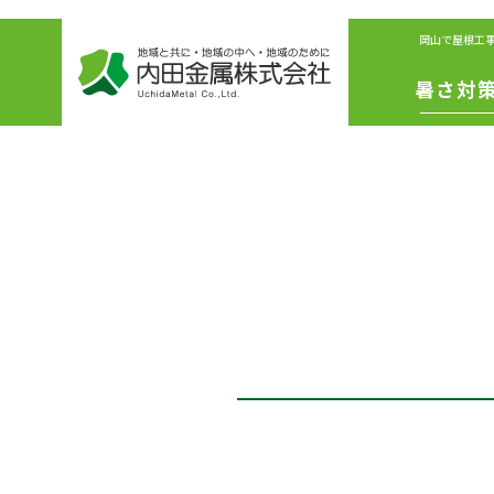
岡山で屋根工
暑さ対
IS遮熱シ
ート
冷えル
フ
リボリ
ーショ
ファン