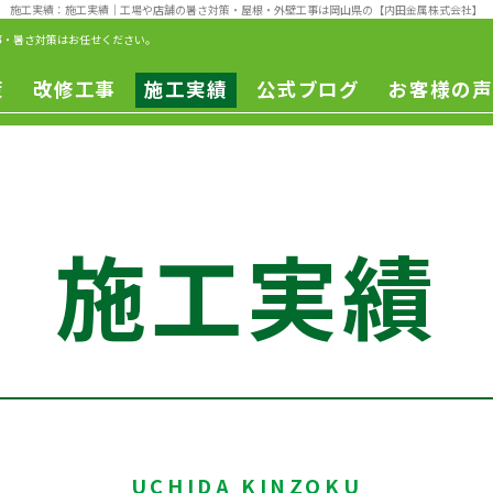
施工実績：施工実績
｜工場や店舗の暑さ対策・屋根・外壁工事は岡山県の【内田金属株式会社】
事・暑さ対策はお任せください。
策
改修工事
施工実績
公式ブログ
お客様の声
一般改修
遮熱工事
一般修繕
改修工事
ー
施工実績
ュ
ン