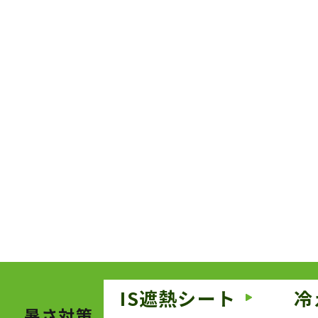
IS遮熱シート
冷
暑さ対策