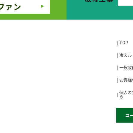
ファン
TOP
冷えル
一般改
お客様
個人の
ら
コ