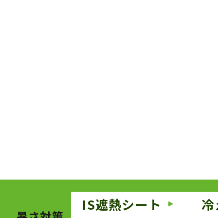
IS遮熱シート
冷
暑さ対策