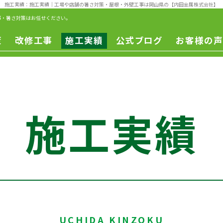
施工実績：施工実績
｜工場や店舗の暑さ対策・屋根・外壁工事は岡山県の【内田金属株式会社】
事・暑さ対策はお任せください。
策
改修工事
施工実績
公式ブログ
お客様の声
一般改修
遮熱工事
一般修繕
改修工事
ー
施工実績
ュ
ン