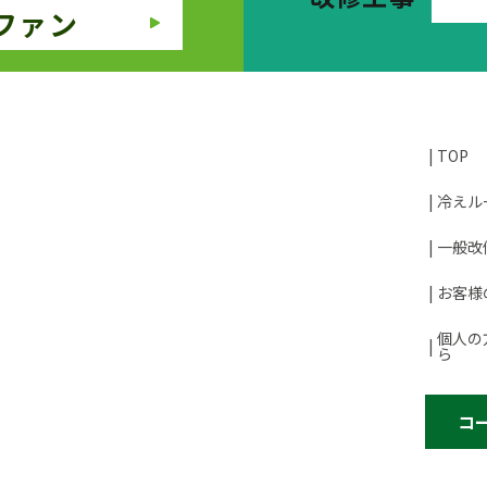
ファン
TOP
冷えル
一般改
お客様
個人の
ら
コ