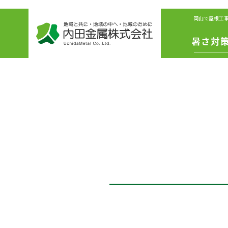
岡山で屋根工
暑さ対
IS遮熱シ
ート
冷えル
フ
リボリ
ーショ
ファン