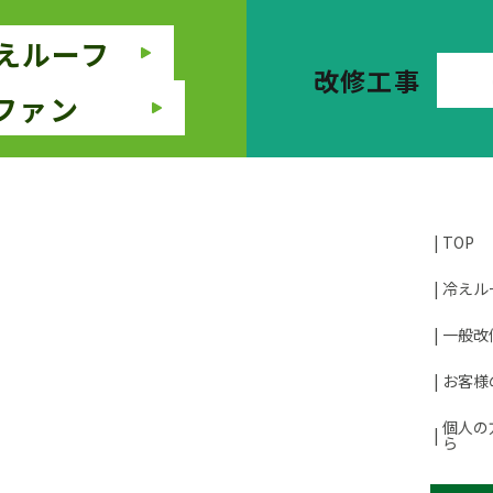
えルーフ
改修工事
ファン
TOP
冷えル
一般改
お客様
個人の
ら