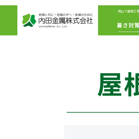
岡山で屋根工
暑さ対
IS遮熱シ
ート
冷えル
屋
フ
リボリ
ーショ
ファン