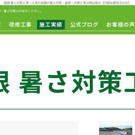
屋根 暑さ対策工事
｜工場や店舗の暑さ対策・屋根・外壁工事は岡山県の【内田金属株式会社】
事・暑さ対策はお任せください。
策
改修工事
施工実績
公式ブログ
お客様の声
一般改修
遮熱工事
一般修繕
改修工事
ー
根 暑さ対策
ュ
ン