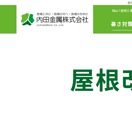
屋
岡山で屋根工
暑さ対
IS遮熱シ
ート
冷えル
屋根
フ
リボリ
ーショ
ファン