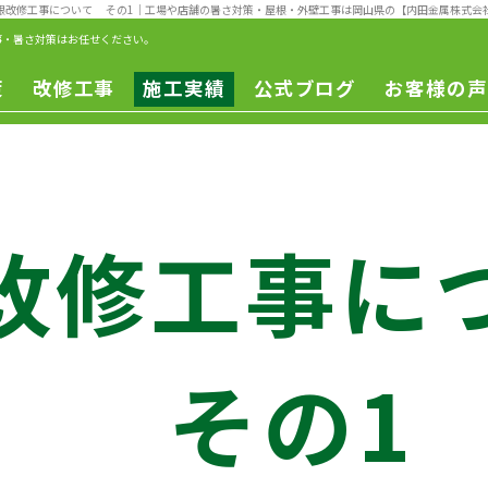
根改修工事について その1
｜工場や店舗の暑さ対策・屋根・外壁工事は岡山県の【内田金属株式会
事・暑さ対策はお任せください。
策
改修工事
施工実績
公式ブログ
お客様の声
一般改修
遮熱工事
一般修繕
改修工事
ー
改修工事に
ュ
ン
その1