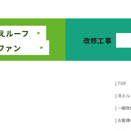
えルーフ
改修工事
ファン
TOP
冷えル
一般改
お客様