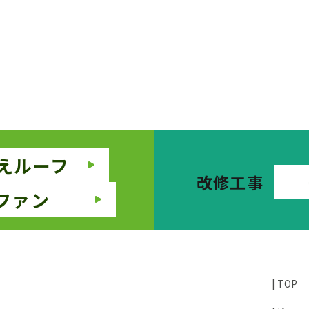
えルーフ
改修工事
ファン
TOP