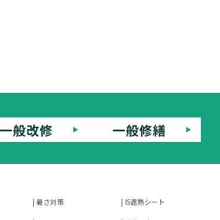
一般改修
一般修繕
暑さ対策
IS遮熱シート