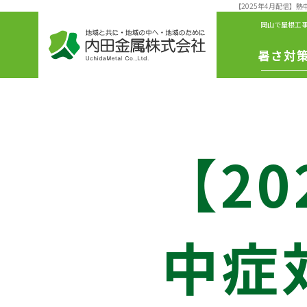
【2025年4月配信】
岡山で屋根工
暑さ対
IS遮熱シ
ート
冷えル
【2
フ
リボリ
ーショ
ファン
中症