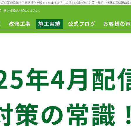
熱中症対策の常識！？暑熱順化を知っていますか？
｜工場や店舗の暑さ対策・屋根・外壁工事は岡山県
事・暑さ対策はお任せください。
策
改修工事
施工実績
公式ブログ
お客様の声
一般改修
遮熱工事
一般修繕
改修工事
ー
025年4月配
ュ
ン
対策の常識