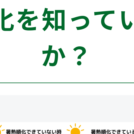
化を知って
か？