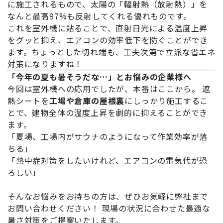
に施工されるもので、太陽の「輻射熱（放射熱）」を
なんと最高97%も反射してくれる優れものです。
これを室外機に貼ることで、直射日光による温度上昇
をグッと抑え、エアコンの効率低下を防ぐことができ
ます。ちょっとした切れ端も、工夫次第で立派な省エネ
対策になりますね！
「今年の夏も暑そうだな…」とお悩みの企業様へ
今回は室外機への応用でしたが、本番はここから。 遮
熱シートを
工場や倉庫の屋根裏
にしっかり施工するこ
とで、建物全体の温度上昇を劇的に抑えることができ
ます。
「夏場、工場内がサウナのようになって作業効率が落
ちる」
「熱中症対策をしたいけれど、エアコンの電気代が恐
ろしい」
そんなお悩みをお持ちの方は、ぜひお気軽に弊社まで
お問い合わせください！ 現場の状況に合わせた最適な
暑さ対策をご提案いたします。