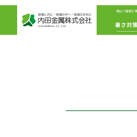
岡山で屋根工
暑さ対
IS遮熱シ
ート
冷えル
フ
リボリ
ーショ
ファン