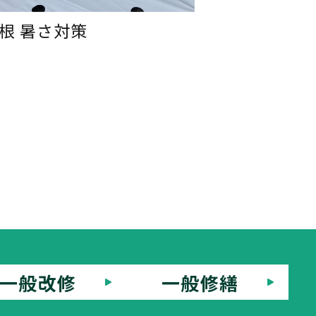
根 暑さ対策
一般改修
一般修繕