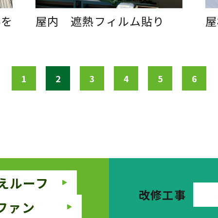
事を
屋内 遮熱フィルム貼り
屋
1
2
3
4
5
6
えルーフ
改修工事
ファン