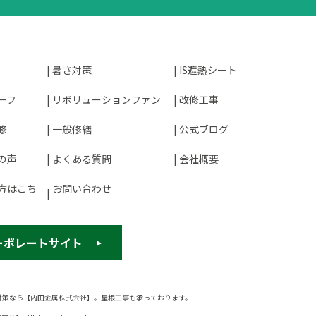
暑さ対策
IS遮熱シート
ーフ
リボリューションファン
改修工事
修
一般修繕
公式ブログ
の声
よくある質問
会社概要
方はこち
お問い合わせ
ーポレートサイト
対策なら【内田金属株式会社】。屋根工事も承っております。