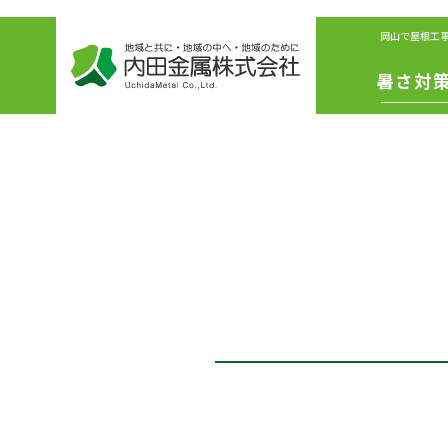
岡山で屋根工
暑さ対
IS遮熱シ
ート
冷えル
フ
リボリ
ーショ
ファン