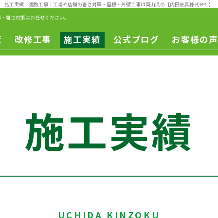
施工実績：遮熱工事
｜工場や店舗の暑さ対策・屋根・外壁工事は岡山県の【内田金属株式会社】
事・暑さ対策はお任せください。
策
改修工事
施工実績
公式ブログ
お客様の声
一般改修
遮熱工事
一般修繕
改修工事
ー
施工実績
ュ
ン