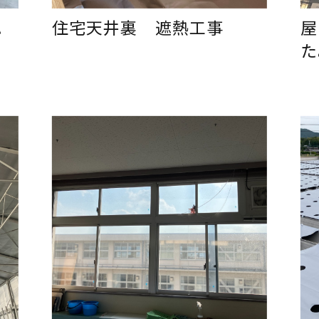
ハ
住宅天井裏 遮熱工事
屋
ま
た