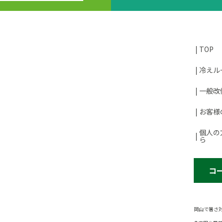
TOP
冷えル
一般改
お客様
個人の
ら
コ
岡山で暑さ