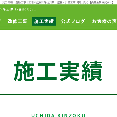
施工実績：遮熱工事
｜工場や店舗の暑さ対策・屋根・外壁工事は岡山県の【内田金属株式会社】
事・暑さ対策はお任せください。
策
改修工事
施工実績
公式ブログ
お客様の声
一般改修
遮熱工事
一般修繕
改修工事
ー
施工実績
ュ
ン