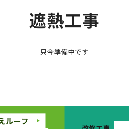
遮熱工事
只今準備中です
えルーフ
改修工事