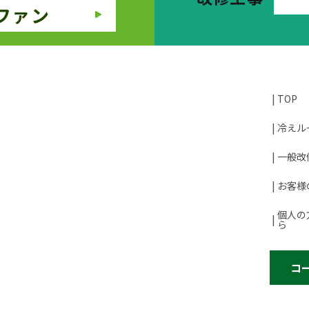
ファン
TOP
冷えル
一般改
お客様
個人の
ら
コ