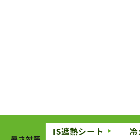
IS遮熱シート
冷
暑さ対策