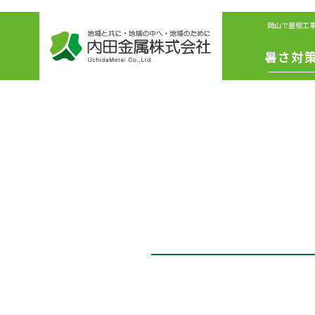
岡山で屋根工
暑さ対
IS遮熱シ
ート
冷えル
フ
リボリ
ーショ
ファン